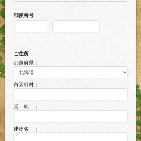
郵便番号
－
ご住所
都道府県：
市区町村：
番 地 ：
建物名 ：