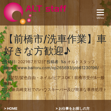
【前橋市/洗車作業】車
好きな方歓迎♪
投稿日:
2021年7月12日
投稿者: %s
オルトスタッフ
https://www.baitoru.com/op265693/job61230196/
投稿ナビゲーション
【髪型/髪色自由・ネイル/ピアスOK！前橋市受付&一般
事務
自宅兼高崎支社でのハウスキーパー及び簡単な事務処理
HOME
お仕事をお探しの方